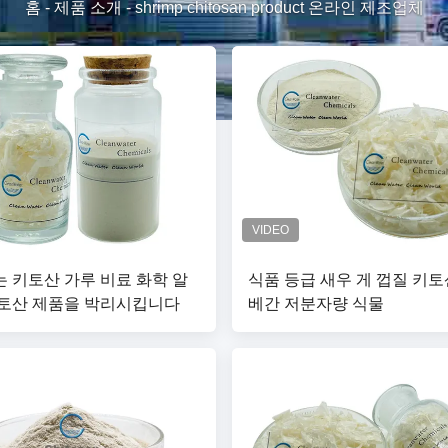
홈
-
제품 소개
-
shrimp chitosan product 온라인 제조업체
 키토산 가루 비료 화학 알
식품 등급 새우 게 껍질 키토
토산 제품을 박리시킵니다
베간 저분자량 식물