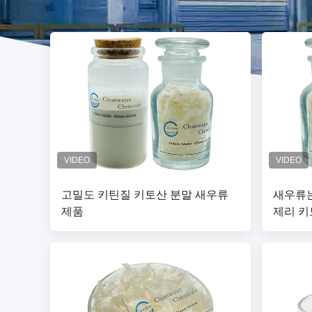
고밀도 키틴질 키토산 분말 새우류
새우류는
제품
제리 키