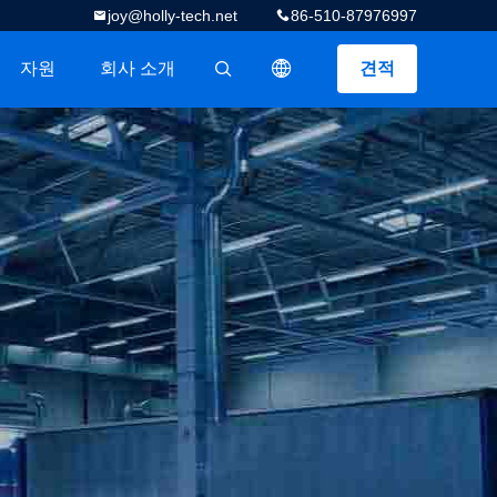
joy@holly-tech.net
86-510-87976997
자원
회사 소개
견적
描述