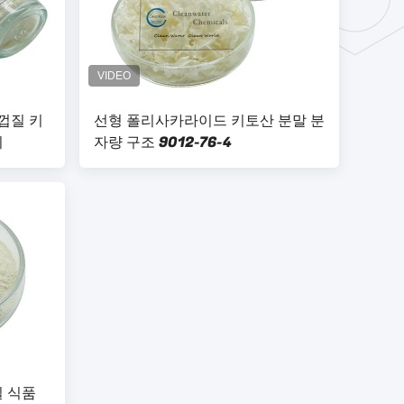
껍질 키
선형 폴리사카라이드 키토산 분말 분
리
자량 구조 9012-76-4
 식품