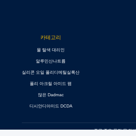
카테고리
물 탈색 대리인
알루민산나트륨
실리콘 오일 폴리디메틸실록산
폴리 아크릴 아미드 팸
많은 Dadmac
디시안디아미드 DCDA
중국 좋은 품질 물 탈색 대리인 