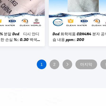
.5% 분말 Dcd 디시 안디
Dcd 화학제품 C2H4N4 분자 공
 손실 %≤ 0.30 백색
슘 내용 ppm≤ 200
1
2
마지막