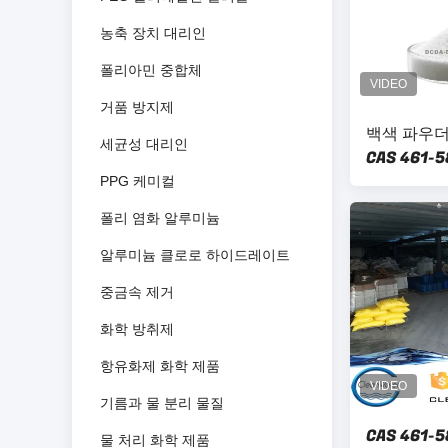
농축 장치 대리인
폴리아민 중합체
거품 방지제
백색 파우더
세균성 대리인
CAS 461-
PPG 케미컬
폴리 염화 알루미늄
알루미늄 클로로 하이드레이트
중금속 제거
화학 방취제
항유화제 화학 제품
기름과 물 분리 물질
CAS 461-5
물 처리 화학 제품