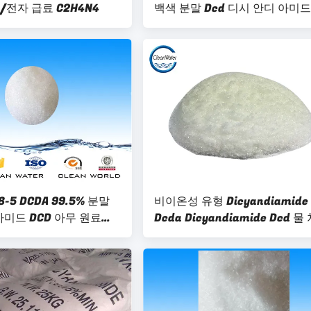
/전자 급료 C2H4N4
백색 분말 Dcd 디시 안디 아미드
58-5 DCDA 99.5% 분말
비이온성 유형 Dicyandiamide
아미드 DCD 아무 원료없
Dcda Dicyandiamide Dcd 물
화학물질