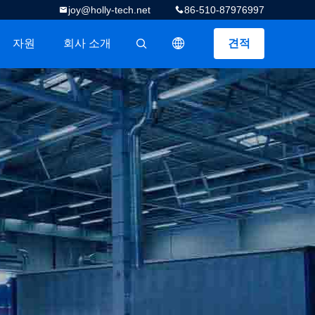
joy@holly-tech.net
86-510-87976997
자원
회사 소개
견적
描述