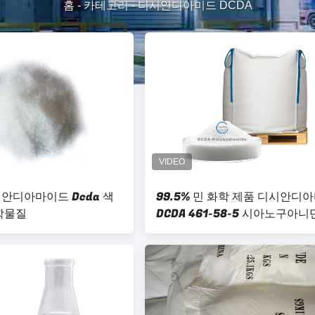
홈
-
카테고리
-
디시안디아미드 DCDA
안디아마이드 Dcda 색
99.5% 민 화학 제품 디시안디
학물질
DCDA 461-58-5 시아노구아니