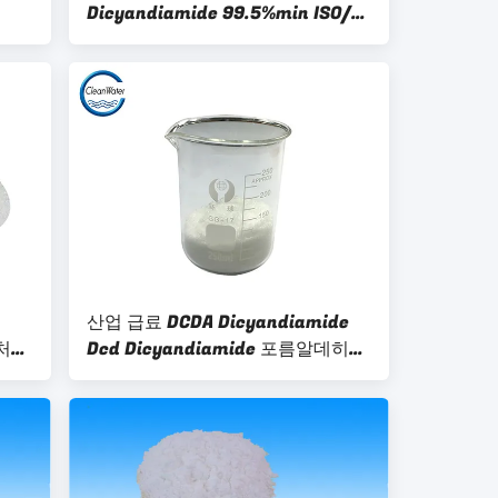
Dicyandiamide 99.5%min ISO/없
음 BV도 달 당 2,000 톤
산업 급료 DCDA Dicyandiamide
 처리
Dcd Dicyandiamide 포름알데히드
수지