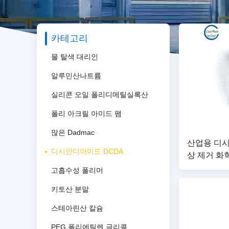
카테고리
물 탈색 대리인
알루민산나트륨
실리콘 오일 폴리디메틸실록산
폴리 아크릴 아미드 팸
많은 Dadmac
산업용 디시
디시안디아미드 DCDA
상 제거 화
고흡수성 폴리머
키토산 분말
스테아린산 칼슘
PEG 폴리에틸렌 글리콜