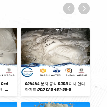
prev
next
제품 디시안디아미드
분산 염료를 위한 화학 제품 좋은 디
 시아노구아니딘
시안디아미드 DCDA 폴리머
C2H4N4