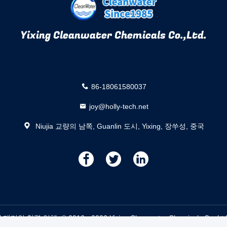
Yixing Cleanwater Chemicals Co.,Ltd.
86-18061580037
joy@holly-tech.net
Niujia 교량의 남쪽, Guanlin 도시, Yixing, 장쑤성, 중국
描
描
描
述
述
述
협력 업체. © 2016 - 2026 Yixing Cleanwater Chemicals Co.,Ltd.. A