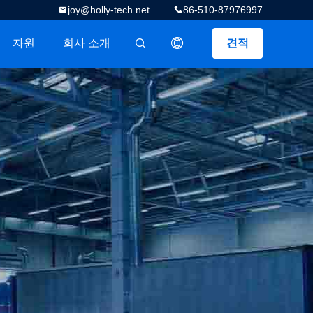
joy@holly-tech.net
86-510-87976997
자원
회사 소개
견적
描述