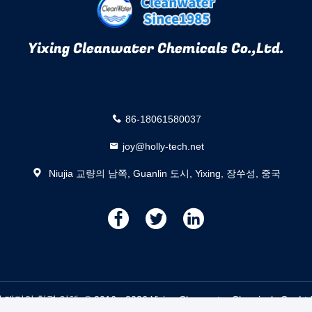
Yixing Cleanwater Chemicals Co.,Ltd.
86-18061580037
joy@holly-tech.net
Niujia 교량의 남쪽, Guanlin 도시, Yixing, 장쑤성, 중국
描
描
描
述
述
述
협력 업체. © 2016 - 2026 Yixing Cleanwater Chemicals Co.,Ltd.. A