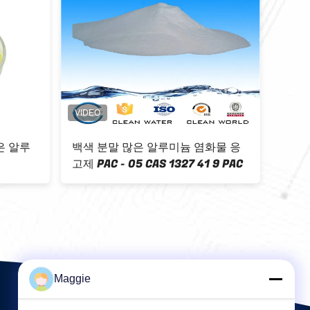
폐수 처리를 위한 ISO
ISO BV 많
Polyaluminium 염화물 액체 화학
Flocculant 
물질 PAC
Maggie