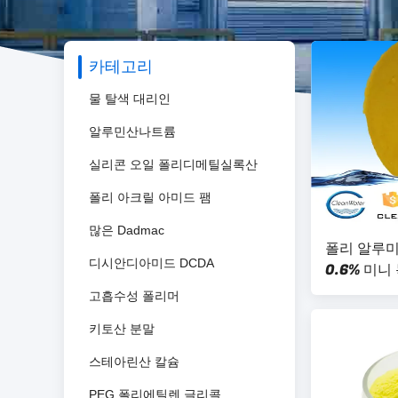
카테고리
물 탈색 대리인
알루민산나트륨
실리콘 오일 폴리디메틸실록산
폴리 아크릴 아미드 팸
많은 Dadmac
폴리 알루미
디시안디아미드 DCDA
0.6% 미니
고흡수성 폴리머
키토산 분말
스테아린산 칼슘
PEG 폴리에틸렌 글리콜