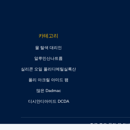
카테고리
물 탈색 대리인
알루민산나트륨
실리콘 오일 폴리디메틸실록산
폴리 아크릴 아미드 팸
많은 Dadmac
디시안디아미드 DCDA
중국 좋은 품질 물 탈색 대리인 