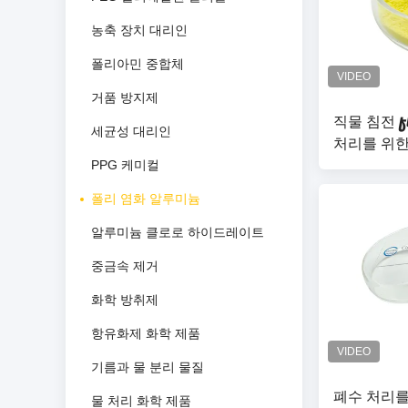
농축 장치 대리인
폴리아민 중합체
거품 방지제
직물 침전 fl
세균성 대리인
처리를 위한
1327-41-
PPG 케미컬
폴리 염화 알루미늄
알루미늄 클로로 하이드레이트
중금속 제거
화학 방취제
항유화제 화학 제품
기름과 물 분리 물질
폐수 처리를 
물 처리 화학 제품