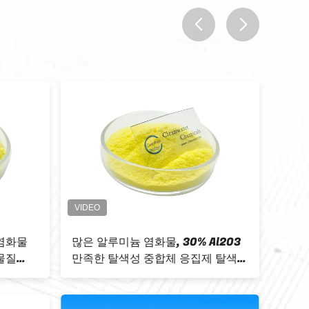
prev
next
Polyaluminium 염화물 물 처리
직물 침전 flo
decolorizition 응집제
처리를 위한 
1327-41-9년