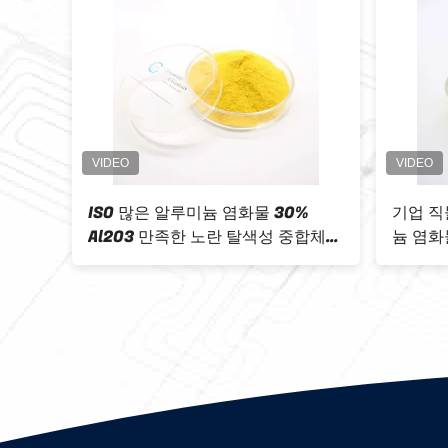
직물 폐수를 위한 탈색성 많은 알루
백색 분말 많은
미늄 염화물 중합체 응집제
고제 PAC - 05 C