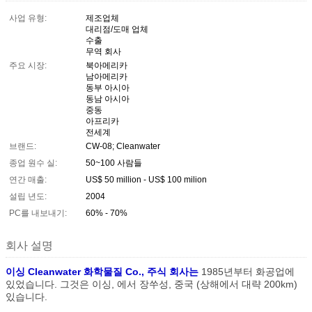
사업 유형:
제조업체
대리점/도매 업체
수출
무역 회사
주요 시장:
북아메리카
남아메리카
동부 아시아
동남 아시아
중동
아프리카
전세계
브랜드:
CW-08; Cleanwater
종업 원수 실:
50~100 사람들
연간 매출:
US$ 50 million - US$ 100 milion
설립 년도:
2004
PC를 내보내기:
60% - 70%
회사 설명
이싱 Cleanwater 화학물질 Co., 주식 회사는
1985년부터 화공업에
있었습니다. 그것은 이싱, 에서 장쑤성, 중국 (상해에서 대략 200km)
있습니다.