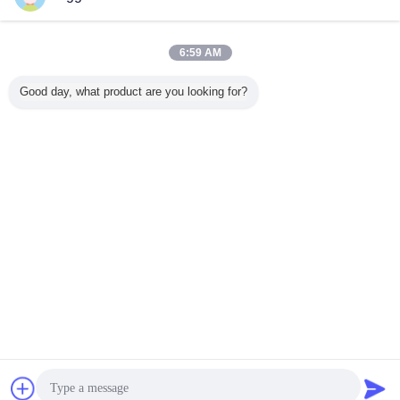
연락처
디포머 36653-82-4를 만드는 고탄소 술 거품 방지제
6:59 AM
지방질이 많은 논문
연락처
Good day, what product are you looking for?
2 / 3
언어를 바꾸십시오
Korean
홈
|
회사 소개
|
연락처
|
사이트맵
|
Privacy Policy
탁상용 전망
Copyright © 2016 - 2026 Yixing Cleanwater Chemicals Co.,Ltd..
All rights reserved.
잡담
견적 요청