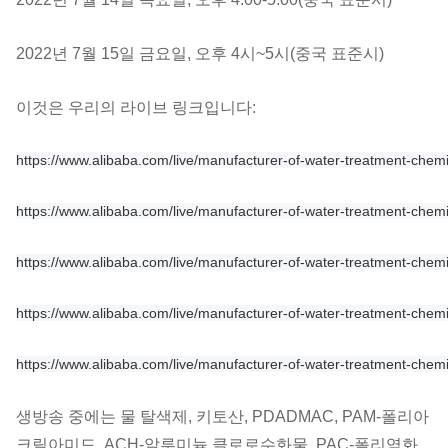
2022년 7월 15일 금요일, 오후 4시~5시(중국 표준시)
이것은 우리의 라이브 링크입니다:
https://www.alibaba.com/live/manufacturer-of-water-treatment-ch
https://www.alibaba.com/live/manufacturer-of-water-treatment-ch
https://www.alibaba.com/live/manufacturer-of-water-treatment-che
https://www.alibaba.com/live/manufacturer-of-water-treatment-ch
https://www.alibaba.com/live/manufacturer-of-water-treatment-ch
생방송 중에는 물 탈색제, 키토산, PDADMAC, PAM-폴리아
크릴아미드, ACH-알루미늄 클로로수화물, PAC-폴리염화