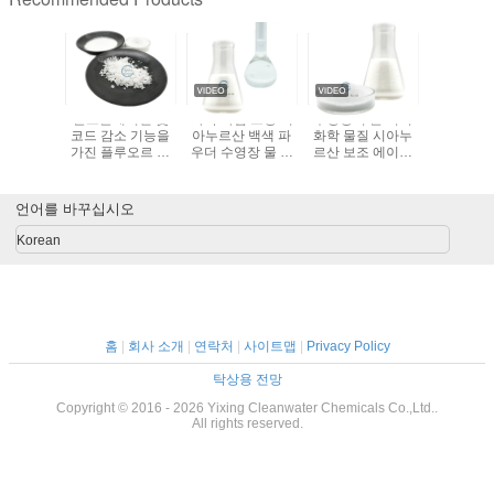
스테아르산
플로클레이션 및
화학 과립 모양 시
수영장의 물 처리
Ppg-400
 분말, 물
코드 감소 기능을
아누르산 백색 파
화학 물질 시아누
로필렌 글리
불용성
가진 플루오르 제
우더 수영장 물 처
르산 보조 에이전
25322 6
거 물질
리
트 203-618-0
프로필렌
언어를 바꾸십시오
Korean
홈
|
회사 소개
|
연락처
|
사이트맵
|
Privacy Policy
탁상용 전망
Copyright © 2016 - 2026 Yixing Cleanwater Chemicals Co.,Ltd..
All rights reserved.