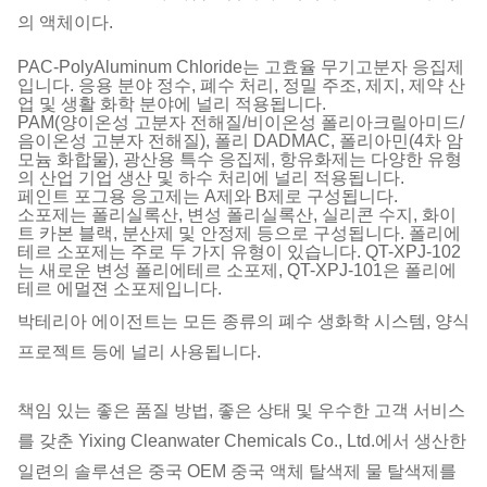
의 액체이다.
PAC-PolyAluminum Chloride는 고효율 무기고분자 응집제
입니다. 응용 분야 정수, 폐수 처리, 정밀 주조, 제지, 제약 산
업 및 생활 화학 분야에 널리 적용됩니다.
PAM(양이온성 고분자 전해질/비이온성 폴리아크릴아미드/
음이온성 고분자 전해질), 폴리 DADMAC, 폴리아민(4차 암
모늄 화합물), 광산용 특수 응집제, 항유화제는 다양한 유형
의 산업 기업 생산 및 하수 처리에 널리 적용됩니다.
페인트 포그용 응고제는 A제와 B제로 구성됩니다.
소포제는 폴리실록산, 변성 폴리실록산, 실리콘 수지, 화이
트 카본 블랙, 분산제 및 안정제 등으로 구성됩니다. 폴리에
테르 소포제는 주로 두 가지 유형이 있습니다. QT-XPJ-102
는 새로운 변성 폴리에테르 소포제, QT-XPJ-101은 폴리에
테르 에멀젼 소포제입니다.
박테리아 에이전트는 모든 종류의 폐수 생화학 시스템, 양식
프로젝트 등에 널리 사용됩니다.
책임 있는 좋은 품질 방법, 좋은 상태 및 우수한 고객 서비스
를 갖춘 Yixing Cleanwater Chemicals Co., Ltd.에서 생산한
일련의 솔루션은 중국 OEM 중국 액체 탈색제 물 탈색제를